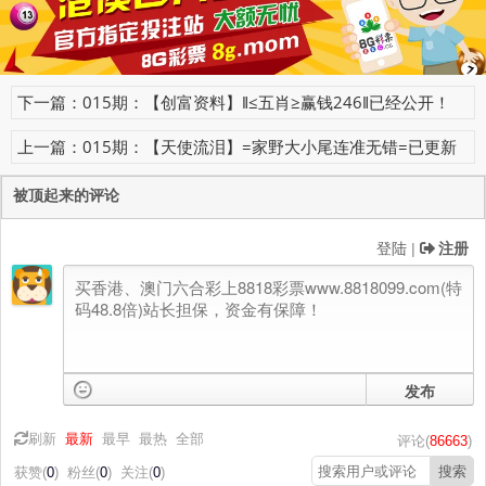
下一篇：015期：【创富资料】‖≤五肖≥赢钱246‖已经公开！
上一篇：015期：【天使流泪】=家野大小尾连准无错=已更新