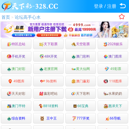
登录
/
注册
首页
论坛高手心水
>
特区总站
天下彩票
天空彩票
2028娱乐
手机开奖
48K开奖
澳门彩料
澳门图库
澳门好彩
老澳官网
黄大仙网
49彩票
49图库
9b资料
澳门赢彩
118图库
天天好彩
嬴彩吧站
天下彩料
水果奶奶
澳门平特
8818资料
66宝典
惠泽天下
综合资料
王中王
777开奖
66导航