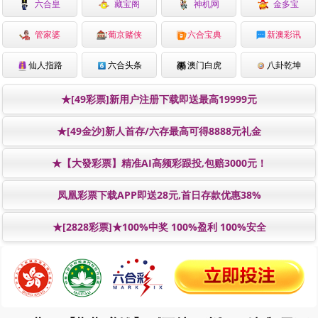
六合皇
藏宝阁
神机网
金多宝
管家婆
葡京赌侠
六合宝典
新澳彩讯
仙人指路
六合头条
澳门白虎
八卦乾坤
★[49彩票]新用户注册下载即送最高19999元
★[49金沙]新人首存/六存最高可得8888元礼金
★【大發彩票】精准AI高频彩跟投,包赔3000元！
凤凰彩票下载APP即送28元,首日存款优惠38%
★[2828彩票]★100%中奖 100%盈利 100%安全