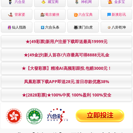
六合皇
藏宝阁
神机网
金多宝
管家婆
葡京赌侠
六合宝典
新澳彩讯
仙人指路
六合头条
澳门白虎
八卦乾坤
★[49彩票]新用户注册下载即送最高19999元
★[49金沙]新人首存/六存最高可得8888元礼金
★【大發彩票】精准AI高频彩跟投,包赔3000元！
凤凰彩票下载APP即送28元,首日存款优惠38%
★[2828彩票]★100%中奖 100%盈利 100%安全