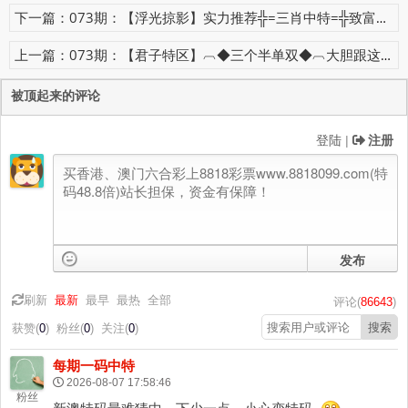
下一篇：073期：【浮光掠影】实力推荐╬=三肖中特=╬致富~！ .
上一篇：073期：【君子特区】︹◆三个半单双◆︹大胆跟这里下注，赚爆！