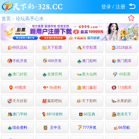
登录
/
注册
首页
论坛高手心水
>
特区总站
天下彩票
天空彩票
2028娱乐
手机开奖
48K开奖
澳门彩料
澳门图库
澳门好彩
老澳官网
黄大仙网
49彩票
49图库
9b资料
澳门赢彩
118图库
天天好彩
嬴彩吧站
天下彩料
水果奶奶
澳门平特
8818资料
66宝典
惠泽天下
综合资料
王中王
777开奖
66导航